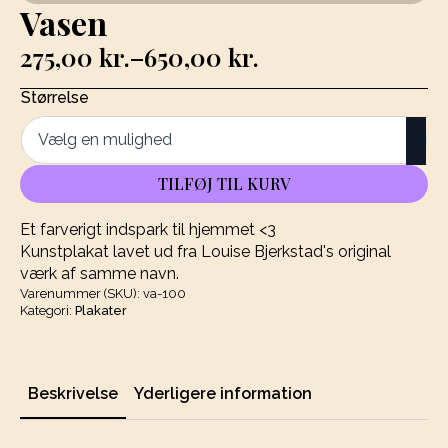
Vasen
275,00
kr.
–
650,00
kr.
Prisinterval:
275,00 kr.
Størrelse
til
650,00 kr.
TILFØJ TIL KURV
Et farverigt indspark til hjemmet <3
Kunstplakat lavet ud fra Louise Bjerkstad's original
værk af samme navn.
Varenummer (SKU):
va-100
Kategori:
Plakater
Beskrivelse
Yderligere information